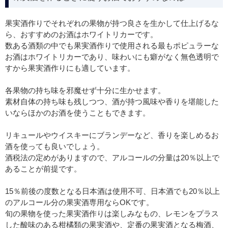
果実酒作りでそれぞれの果物が持つ良さを生かして仕上げるな
ら、おすすめのお酒はホワイトリカーです。
数ある酒類の中でも果実酒作りで使用される最もポピュラーな
お酒はホワイトリカーであり、味わいにも癖がなく無色透明で
すから果実酒作りにも適しています。
各果物の持ち味を邪魔せず十分に生かせます。
素材自体の持ち味も残しつつ、酒が持つ風味や香りを堪能した
いならほかのお酒を使うこともできます。
リキュールやウイスキーにブランデーなど、香りを楽しめるお
酒を使っても良いでしょう。
酒税法の定めがありますので、アルコールの分量は20％以上で
あることが前提です。
15％前後の度数となる日本酒は使用不可、日本酒でも20％以上
のアルコール分の果実酒専用ならOKです。
旬の果物を使った果実酒作りは楽しみなもの、レモンをプラス
した酸味のある柑橘類の果実酒や、定番の果実酒となる梅酒、