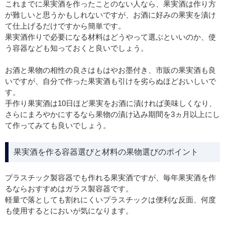
これまでに果実酒を作ったことのない人なら、果実酒は作り方
が難しいと思うかもしれないですが、お酒に好みの果実を漬け
て仕上げるだけですから簡単です。
果実酒作りで必要になる材料はどうやって選ぶといいのか、使
う容器なども知っておくと良いでしょう。
お酒と果物の相性の良さはもはやお墨付き、市販の果実酒も良
いですが、自分で作った果実酒も引けを劣らぬほどおいしいで
す。
手作り果実酒は10日ほど果実をお酒に漬ければ美味しくなり、
さらにまろやかにするなら果物の漬け込み期間を3ヵ月以上にし
て作ってみても良いでしょう。
果実酒を作る容器選びと材料の果物選びのポイント
プラスチック製容器でも作れる果実酒ですが、毎年果実酒を作
るならおすすめはガラス製容器です。
軽量で落としても割れにくいプラスチックは便利な反面、何度
も使用するとにおいが気になります。