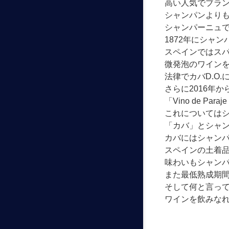
高い人気でブラ
シャンパンより
シャンパーニュ
1872
年にシャン
スペインではス
微発泡のワイン
法律でカバ
D.O.
さらに
2016
年か
「
Vino de Paraje 
これについては
「カバ」とシャ
カバにはシャン
スペインの土着
味わいもシャン
また最低熟成期
そして何と言っ
ワインを飲みな