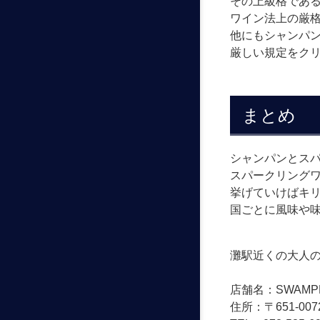
その上級格であ
ワイン法上の厳
他にもシャンパ
厳しい規定をク
まとめ
シャンパンとス
スパークリング
挙げていけばキ
国ごとに風味や
灘駅近くの大人の
店舗名：SWAMP
住所：〒651-0