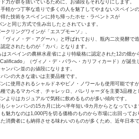
ンド力が群を抜いているために、お値段もそれなりにします。
も手軽かつ丁寧な造りで多くの人を魅了してやまないスペイン
で得た技術をスペインに持ち帰ったホセ・ラベントスが
パンと同じ方式で生み出したとされています。
パークリングワインが「エスプモーソ」、
を「ヴィノ・デ・アグーハ」と呼ばれており、瓶内二次発酵で
に認定されたものが「カバ」となります。
らはスペインの農林水産省により特級格に認定された
12
の畑か
Calificado
」（ヴィノ・デ・パラへ・カリフィカード）が誕生
シャンパン並のお値段になります。
ンパンの大きな違いは主要品種です。
パンに使用されるシャルドネやピノ・ノワールも使用可能です
品種であるマカベオ、チャレッロ、パレリャーダを主要
3
品種と
パンよりはカジュアルで気軽に飲めるものが多い傾向です。
間もシャンパンの
15
カ月に比べ半年短い
9
カ月からとなっていま
ても魅力なのは
1
,
000
円を切る価格のものから市場に出回ってお
れた消費者にも納得させる味わいのものが多くため、近年日本