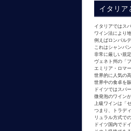
イタリア
イタリアではス
ワイン法により
例えばロンバル
これはシャンパ
非常に厳しい規
ヴェネト州の「
エミリア・ロマ
世界的に人気の
世界中の食卓を
ドイツではスパ
微発泡のワイン
上級ワインは「
つまり、トラデ
リュラル方式で
ドイツ国内でド