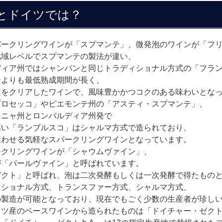
とドイツでは？
パークリングワインが「スプマンテ」、微発泡のワインが「フ
地域レベルでスプマンテの製法が違い、
ディア州ではシャンパンと同じトラディショナル方式の「フラ
ンよりも最低熟成期間が長く、
定をクリアしたワインで、風味豊かかつコクのある味わいとな
プロセッコ」やピエモンテ州の「アスティ・スプマンテ」、
ーニャ州とロンバルディア州発で
高い「ランブルスコ」はシャルマ方式で造られており、
賑わせる気軽なスパークリングワインとなっています。
ークリングワインが「シャウムヴァイン」、
が「パールヴァイン」と呼ばれています。
ゼクト」と呼ばれ、泡は二次発酵もしくは一次発酵で得たもの
ィショナル方式、トランスファー方式、シャルマ方式、
の製造が可能となっており、現在でもごく少数の生産者が珍し
イツ産のベースワインから造られたものは「ドイチャー・ゼク