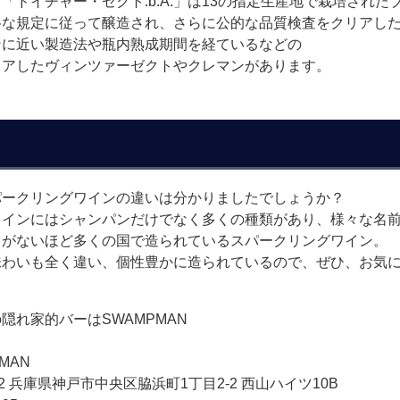
る「ドイチャー・ゼクト
.b.A.
」は
13
の指定生産地で栽培された
格な規定に従って醸造され、さらに公的な品質検査をクリアし
ンに近い製造法や瓶内熟成期間を経ているなどの
リアしたヴィンツァーゼクトやクレマンがあります。
パークリングワインの違いは分かりましたでしょうか？
ワインにはシャンパンだけでなく多くの種類があり、様々な名
リがないほど多くの国で造られているスパークリングワイン。
味わいも全く違い、個性豊かに造られているので、ぜひ、お気
隠れ家的バーはSWAMPMAN
MAN
072 兵庫県神戸市中央区脇浜町1丁目2-2 西山ハイツ10B